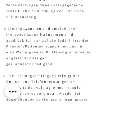
Veranstaltungen ohne vorangegangene
schriftliche Zustimmung von Christina
Süß unzulässig.
Die angewandten und empfohlenen
therapeutischen Maßnahmen sind
ausdrücklich nur auf die Bedürfnisse des
Klienten/Patienten abgestimmt und für
eine Weitergabe an Dritte möglicherweise
ungeeignet oder gar
gesundheitsschädigend.
Die Leistungserbringung erfolgt bei
Online- und Telefonberatungen am
Stammsitz der Auftragnehmerin, sofern
nichts anderes vereinbart wurde. Bei
abweichenden Leistungserbringungsorten
gelten die gesetzlich bestimmten
Fahrtkostensätze als vereinbart.
Die jeweils gültigen Preise können der
Homepage entnommen werden. Die
Auftragnehmerin behält sich vor,