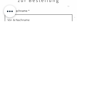
zur Bestellung
Vor- & Nachname
Emailadresse
Straße und Hausnummer
Addresszusatz
Stadt
Postleitzahl